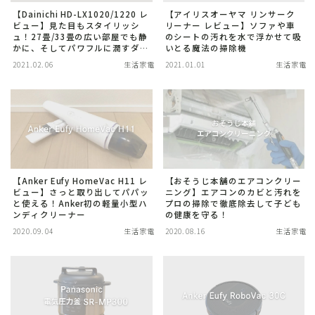
プロジェクター
【Dainichi HD-LX1020/1220 レ
【アイリスオーヤマ リンサーク
ビュー】見た目もスタイリッシ
リーナー レビュー】ソファや車
映像・AV家電
ュ！27畳/33畳の広い部屋でも静
のシートの汚れを水で浮かせて吸
かに、そしてパワフルに潤すダイ
いとる魔法の掃除機
生活家電
ニチの加湿器
2021.02.06
生活家電
2021.01.01
生活家電
【Anker Eufy HomeVac H11 レ
【おそうじ本舗のエアコンクリー
ビュー】さっと取り出してパパッ
ニング】エアコンのカビと汚れを
と使える！Anker初の軽量小型ハ
プロの掃除で徹底除去して子ども
ンディクリーナー
の健康を守る！
2020.09.04
生活家電
2020.08.16
生活家電