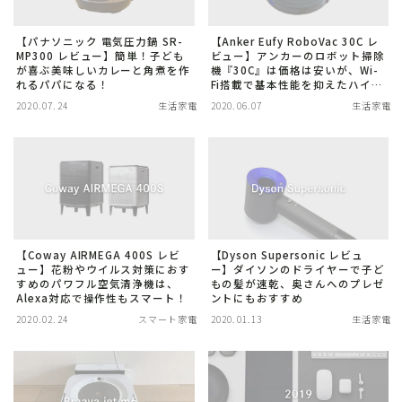
【パナソニック 電気圧力鍋 SR-
【Anker Eufy RoboVac 30C レ
MP300 レビュー】簡単！子ども
ビュー】アンカーのロボット掃除
が喜ぶ美味しいカレーと角煮を作
機『30C』は価格は安いが、Wi-
れるパパになる！
Fi搭載で基本性能を抑えたハイコ
スパモデル
2020.07.24
生活家電
2020.06.07
生活家電
【Coway AIRMEGA 400S レビ
【Dyson Supersonic レビュ
ュー】花粉やウイルス対策におす
ー】ダイソンのドライヤーで子ど
すめのパワフル空気清浄機は、
もの髪が速乾、奥さんへのプレゼ
Alexa対応で操作性もスマート！
ントにもおすすめ
2020.02.24
スマート家電
2020.01.13
生活家電