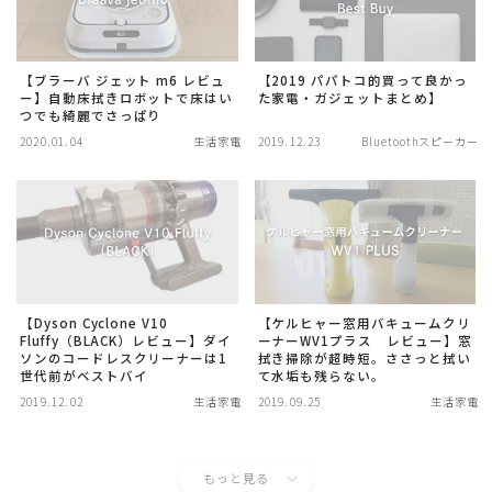
【ブラーバ ジェット m6 レビュ
【2019 パパトコ的買って良かっ
ー】自動床拭きロボットで床はい
た家電・ガジェットまとめ】
つでも綺麗でさっぱり
2020.01.04
生活家電
2019.12.23
Bluetoothスピーカー
【Dyson Cyclone V10
【ケルヒャー窓用バキュームクリ
Fluffy（BLACK）レビュー】ダイ
ーナーWV1プラス レビュー】窓
ソンのコードレスクリーナーは1
拭き掃除が超時短。ささっと拭い
世代前がベストバイ
て水垢も残らない。
2019.12.02
生活家電
2019.09.25
生活家電
もっと見る