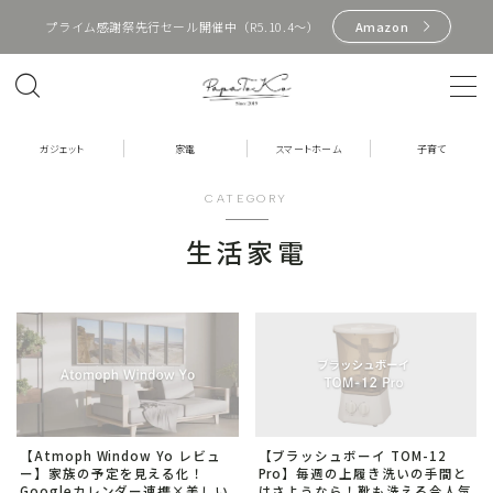
プライム感謝祭先行セール開催中（R5.10.4〜）
Amazon
MENU
HOME
ガジェット
家電
スマートホーム
子育て
CATEGORY
プロフィール
生活家電
お問い合わせ
ガジェット
Apple製品
PC周辺機器
イヤホン
【Atmoph Window Yo レビュ
【ブラッシュボーイ TOM-12
ー】家族の予定を見える化！
Pro】毎週の上履き洗いの手間と
スマホ周辺機器
Googleカレンダー連携×美しい
はさようなら！靴も洗える今人気