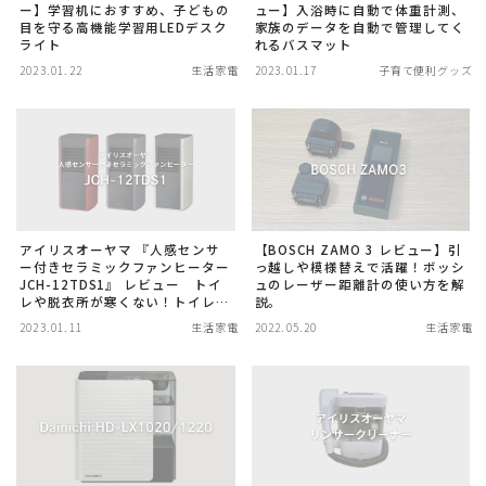
ー】学習机におすすめ、子どもの
ュー】入浴時に自動で体重計測、
キッズ携帯・スマホ
目を守る高機能学習用LEDデスク
家族のデータを自動で管理してく
ライト
れるバスマット
ファッション
2023.01.22
生活家電
2023.01.17
子育て便利グッズ
動画配信
子育て便利グッズ
教育・習い事
男性育休
見守りGPS端末
【BOSCH ZAMO 3 レビュー】引
アイリスオーヤマ 『人感センサ
っ越しや模様替えで活躍！ボッシ
ー付きセラミックファンヒーター
ュのレーザー距離計の使い方を解
JCH-12TDS1』 レビュー トイ
説。
レや脱衣所が寒くない！トイレト
家電
レーニングにもおすすめ！
2023.01.11
生活家電
2022.05.20
生活家電
Bluetoothスピーカー
アクションカム
カメラ・ビデオ
ジンバル