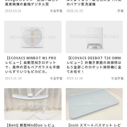
風景映像の最強デジタル窓
のバケツ型洗濯機
小物
2025.03.01
生活家電
2025.01.19
家電
文房具
格安SIM・MVNO・Wi-Fi
スマートホーム
SwitchBot
【ECOVACS WINBOT W1 PRO
【ECOVACS DEEBOT T20 OMNI
レビュー】自動窓拭きロボット
レビュー】共働き家庭の床掃除は
スマートスピーカー
で、高所の窓もペアガラスも手間
もう全部このロボット掃除機に全
いらずでいつもピカピカ。
てお任せ！
スマートホーム化
2023.11.23
生活家電
2023.11.18
生活家電
スマート家電
子育て
おもちゃ・ゲーム
アウトドア・防災
【BenQ 新型MindDuo レビュ
【issin スマートバスマット レビ