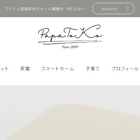
プライム感謝祭先行セール開催中（R5.10.4〜）
Amazon
HOME
ェット
家電
スマートホーム
子育て
プロフィール
プロフィール
SwitchBot
e製品
Bluetoothスピーカー
おもちゃ・ゲーム
スマートスピーカー
辺機器
アクションカム
アウトドア・防災
お問い合わせ
スマートホーム化
ン
カメラ・ビデオ
キッズ携帯・スマホ
ガジェット
スマート家電
周辺機器
ジンバル
ファッション
Apple製品
プロジェクター
動画配信