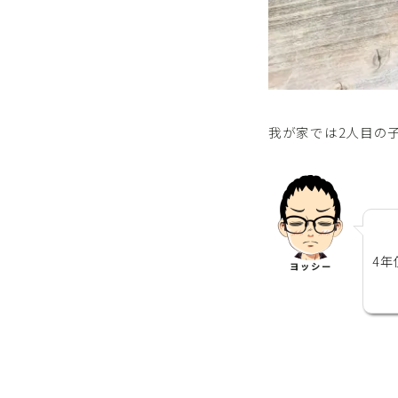
我が家では2人目の子
4
ヨッシー