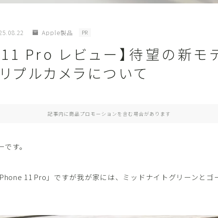
おもちゃ・ゲーム
アウトドア・防災
25.08.22
Apple製品
PR
e 11 Pro レビュー】待望の新
キッズ携帯・スマホ
ファッション
トリプルカメラについて
動画配信
子育て便利グッズ
記事内に商品プロモーションを含む場合があります
教育・習い事
男性育休
ーです。
見守りGPS端末
Phone 11 Pro」ですが我が家には、ミッドナイトグリーンと
家電
Bluetoothスピーカー
アクションカム