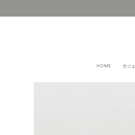
HOME
ガジ
Appl
PC周
イヤホ
スマホ
小物