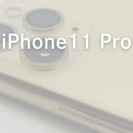
PC周辺機器
映像・AV家電
子育て便利グッズ
イヤホン
スマホ周辺機器
M・MVNO・Wi-Fi
生活家電
教育・習い事
小物
男性育休
文房具
見守りGPS端末
格安SIM・MVNO・Wi-Fi
スマートホーム
SwitchBot
スマートスピーカー
スマートホーム化
スマート家電
子育て