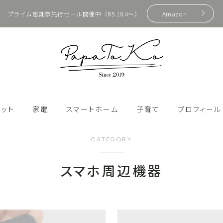
プライム感謝祭先行セール開催中（R5.10.4〜）
Amazon
HOME
ェット
家電
スマートホーム
子育て
プロフィール
プロフィール
SwitchBot
e製品
Bluetoothスピーカー
おもちゃ・ゲーム
CATEGORY
スマートスピーカー
辺機器
アクションカム
アウトドア・防災
お問い合わせ
スマホ周辺機器
スマートホーム化
ン
カメラ・ビデオ
キッズ携帯・スマホ
ガジェット
スマート家電
周辺機器
ジンバル
ファッション
Apple製品
プロジェクター
動画配信