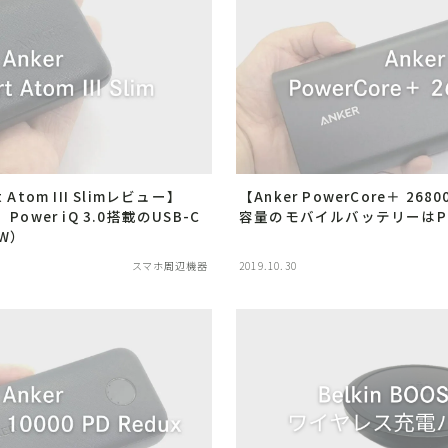
PC周辺機器
映像・AV家電
子育て便利グッズ
イヤホン
スマホ周辺機器
M・MVNO・Wi-Fi
生活家電
教育・習い事
小物
男性育休
文房具
見守りGPS端末
格安SIM・MVNO・Wi-Fi
t Atom III Slimレビュー】
【Anker PowerCore＋ 26
ower iQ 3.0搭載のUSB-C
容量のモバイルバッテリーはP
W）
スマートホーム
スマホ周辺機器
2019.10.30
SwitchBot
スマートスピーカー
スマートホーム化
スマート家電
子育て