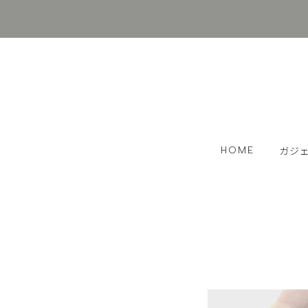
HOME
ガジ
Appl
PC周
イヤホ
スマホ
小物