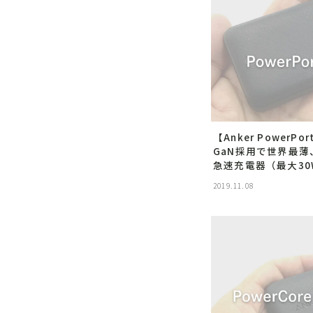
文房具
格安SI
【Anker PowerPor
GaN採用で世界最薄、P
急速充電器（最大30
2019.11.08