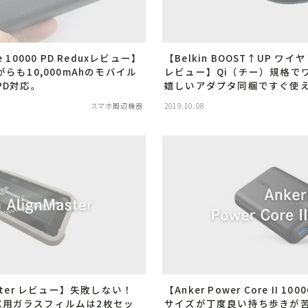
おもちゃ・ゲーム
アウトドア・防災
re 10000 PD Reduxレビュー】
【Belkin BOOST↑UP ワ
キッズ携帯・スマホ
らも10,000mAhのモバイル
レビュー】Qi（チー）規格で
PD対応。
嬉しいアダプタ同梱ですぐ使
ファッション
スマホ周辺機器
2019.10.08
動画配信
子育て便利グッズ
教育・習い事
男性育休
見守りGPS端末
家電
Bluetoothスピーカー
Master レビュー】失敗しない！
【Anker Power Core II 
/XS/X用ガラスフィルムは2枚セッ
サイズが丁度良い持ち歩きが
アクションカム