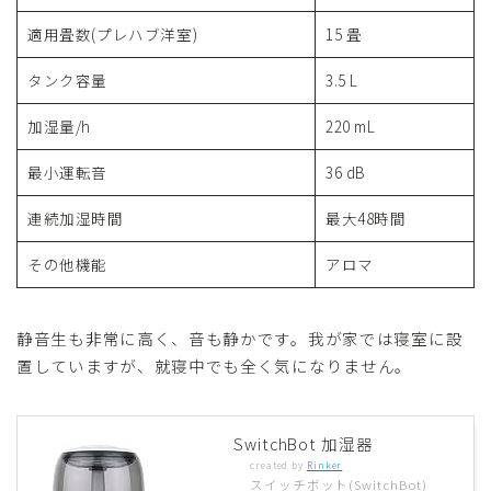
適用畳数(プレハブ洋室)
15 畳
タンク容量
3.5 L
加湿量/h
220 mL
最小運転音
36 dB
連続加湿時間
最大48時間
その他機能
アロマ
静音生も非常に高く、音も静かです。我が家では寝室に設
置していますが、就寝中でも全く気になりません。
SwitchBot 加湿器
created by
Rinker
スイッチボット(SwitchBot)