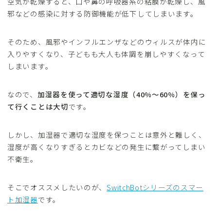
空気が乾燥すると、口や鼻の呼吸器系の粘膜が乾燥し、風
キッズ携帯・スマホ
邪などの感染に対する防御機能が低下してしまいます。
ファッション
そのため、風邪やインフルエンザなどのウィルスが体内に
動画配信
入りやすくなり、子どもも大人も体調を崩しやすくなって
子育て便利グッズ
しまいます。
教育・習い事
男性育休
なので、
加湿器を使って適切な湿度（40%〜60%）を保っ
て行くことは大切
です。
見守りGPS端末
しかし、加湿器で適切な湿度を保つことは意外と難しく、
家電
湿度が高くなりすぎるとカビなどの発生に繋がってしまい
Bluetoothスピーカー
不衛生。
アクションカム
そこでオススメしたいのが、
SwitchBotシリーズのスマー
カメラ・ビデオ
ト加湿器
です。
ジンバル