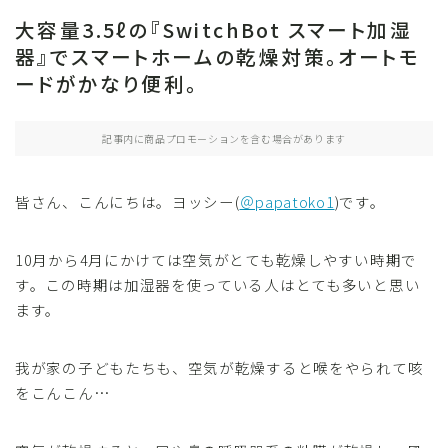
大容量3.5ℓの『SwitchBot スマート加湿
小物
器』でスマートホームの乾燥対策。オートモ
文房具
ードがかなり便利。
格安SIM・MVNO・Wi-Fi
記事内に商品プロモーションを含む場合があります
スマートホーム
SwitchBot
皆さん、こんにちは。ヨッシー(
＠papatoko1
)です。
スマートスピーカー
10月から4月にかけては空気がとても乾燥しやすい時期で
スマートホーム化
す。この時期は加湿器を使っている人はとても多いと思い
スマート家電
ます。
子育て
我が家の子どもたちも、空気が乾燥すると喉をやられて咳
をこんこん…
おもちゃ・ゲーム
アウトドア・防災