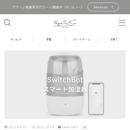
プライム感謝祭先行セール開催中（R5.10.4〜）
Amazon
MENU
HOME
ガジェット
家電
スマートホーム
子育て
プロフィール
お問い合わせ
ガジェット
Apple製品
PC周辺機器
イヤホン
2022.04.15
2025.10.03
SwitchBot
PR
スマホ周辺機器