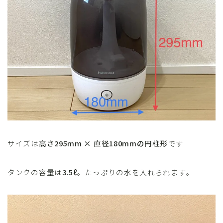
サイズは
高さ295mm × 直径180mmの円柱形
です
タンクの容量は
3.5ℓ
。たっぷりの水を入れられます。