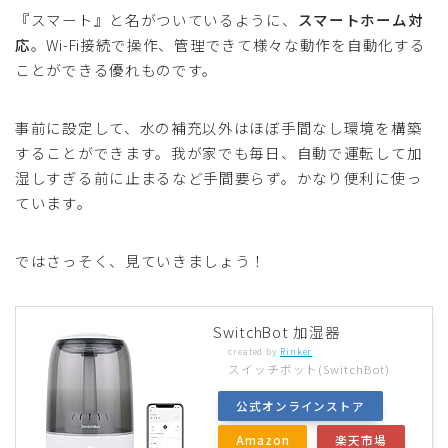
プロジェクター
『スマート』と名がついているように、
スマートホーム対
応
。
Wi-Fi接続で操作、管理できて様々な動作を自動化する
映像・AV家電
ことができる優れもの
です。
生活家電
事前に設定して、水の補充以外はほぼ手間なし環境を構築
することができます。我が家でも毎日、自動で運転して加
湿しすぎる前に止まるなど手間要らず。かなり便利に使っ
ています。
ではさっそく、見ていきましょう！
SwitchBot 加湿器
created by
Rinker
スイッチボット(SwitchBot)
公式オンラインストア
Amazon
楽天市場