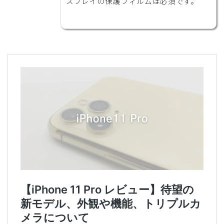
スプレイの保護フィルムは必須です。
キッズ携帯・スマホ
ファッション
動画配信
子育て便利グッズ
教育・習い事
男性育休
見守りGPS端末
家電
Bluetoothスピーカー
アクションカム
カメラ・ビデオ
ジンバル