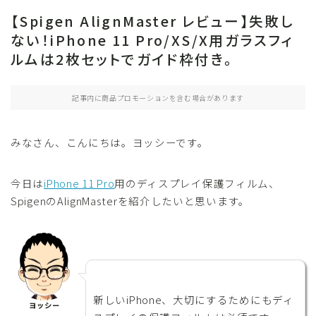
【Spigen AlignMaster レビュー】失敗し
小物
ない！iPhone 11 Pro/XS/X用ガラスフィ
文房具
ルムは2枚セットでガイド枠付き。
格安SIM・MVNO・Wi-Fi
記事内に商品プロモーションを含む場合があります
スマートホーム
SwitchBot
みなさん、こんにちは。ヨッシーです。
スマートスピーカー
今日は
iPhone 11 Pro
用のディスプレイ保護フィルム、
スマートホーム化
SpigenのAlignMasterを紹介したいと思います。
スマート家電
子育て
おもちゃ・ゲーム
新しいiPhone、大切にするためにもディ
アウトドア・防災
ヨッシー