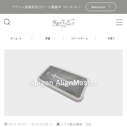
プライム感謝祭先行セール開催中（R5.10.4〜）
Amazon
MENU
HOME
ガジェット
家電
スマートホーム
子育て
プロフィール
お問い合わせ
ガジェット
Apple製品
PC周辺機器
イヤホン
2019.10.03
2025.08.22
スマホ周辺機器
PR
スマホ周辺機器