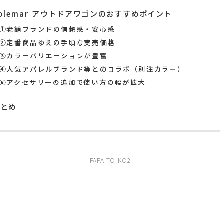
oleman アウトドアワゴンのおすすめポイント
①老舗ブランドの信頼感・安心感
②定番商品ゆえの手頃な実売価格
③カラーバリエーションが豊富
④人気アパレルブランド等とのコラボ（別注カラー）
⑤アクセサリーの追加で使い方の幅が拡大
まとめ
PAPA-TO-KO2