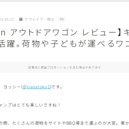
おもちゃ・ゲーム
アウトドア・防災
25.08.22
アウトドア・防災
PR
man アウトドアワゴン レビュー
キッズ携帯・スマホ
ファッション
大活躍。荷物や子どもが運べるワ
動画配信
子育て便利グッズ
記事内に商品プロモーションを含む場合があります
教育・習い事
男性育休
。ヨッシー(
＠papatoko1
)です。
見守りGPS端末
キャンプはとても楽しいですね！
家電
Bluetoothスピーカー
Qの際、たくさんの荷物をサイトやBBQ場まで運ぶのが大変。車
アクションカム