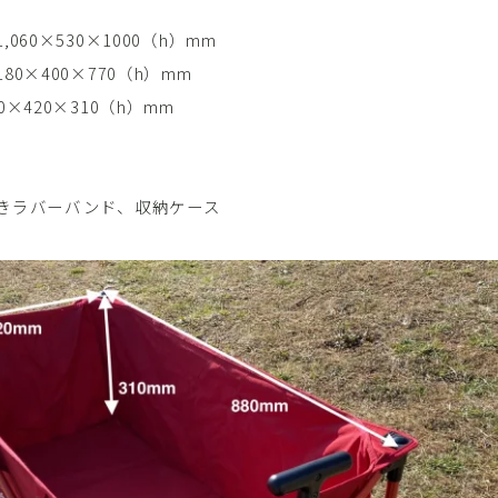
060×530×1000（h）mm
80×400×770（h）mm
×420×310（h）mm
g
きラバーバンド、収納ケース