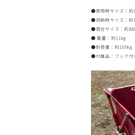
●使用時サイズ：約1,
●収納時サイズ：約1
●荷台サイズ：約880
● 重量：約11kg
●耐荷重：約100k
●付属品：フック付