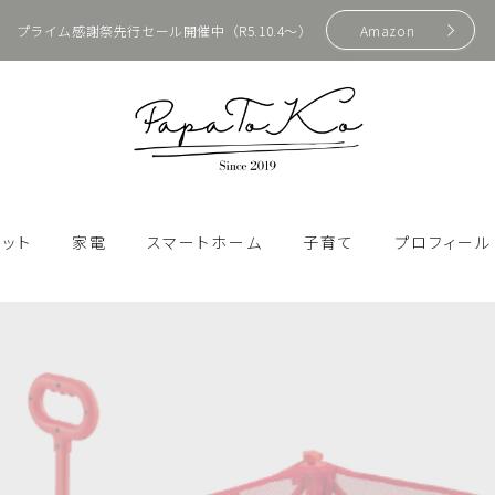
プライム感謝祭先行セール開催中（R5.10.4〜）
Amazon
HOME
ェット
家電
スマートホーム
子育て
プロフィール
プロフィール
SwitchBot
e製品
Bluetoothスピーカー
おもちゃ・ゲーム
スマートスピーカー
辺機器
アクションカム
アウトドア・防災
お問い合わせ
スマートホーム化
ン
カメラ・ビデオ
キッズ携帯・スマホ
ガジェット
スマート家電
周辺機器
ジンバル
ファッション
Apple製品
プロジェクター
動画配信