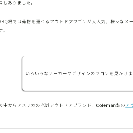
事もありました。
カメラ・ビデオ
ジンバル
BBQ場では荷物を運べるアウトドアワゴンが大人気。
様々なメ
プロジェクター
す。
映像・AV家電
生活家電
いろいろなメーカーやデザインのワゴンを見かけま
の中からアメリカの老舗アウトドアブランド、
Coleman
製の
ア