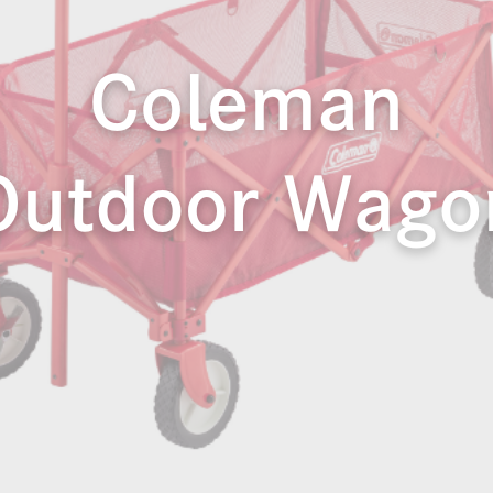
PC周辺機器
映像・AV家電
子育て便利グッズ
イヤホン
スマホ周辺機器
M・MVNO・Wi-Fi
生活家電
教育・習い事
小物
男性育休
文房具
見守りGPS端末
格安SIM・MVNO・Wi-Fi
スマートホーム
SwitchBot
スマートスピーカー
スマートホーム化
スマート家電
子育て