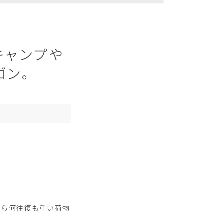
】キャンプや
ゴン。
から何往復も重い荷物